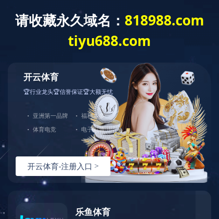
2026年08月07日 16:03:18 星期五
网站首页
开云（中国