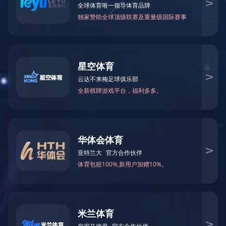
新闻资讯
集团新闻
集团新闻
企业文化
7月2
宝”杯掼
与团队默
多名选手
的成果，