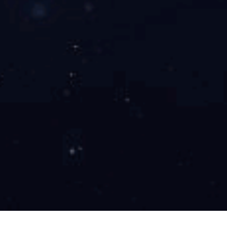
Copyright © 2014-2018开云·体育.All right reserved
苏ICP备05039760号-1
开云·体育