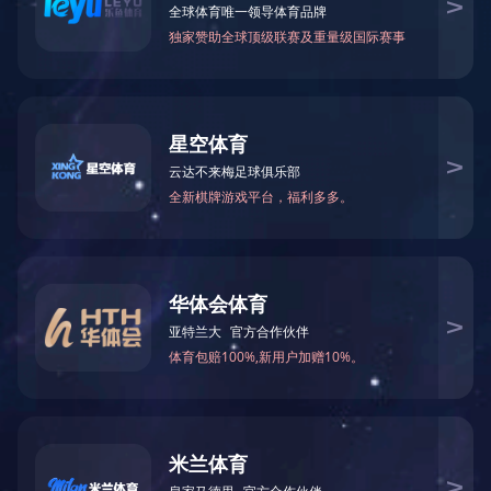
集团概况
全国
淮安市
江苏省
全国